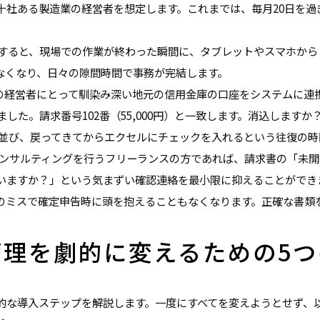
十社ある製造業の経営者を想定します。これまでは、毎月20日を過
入すると、現場での作業が終わった瞬間に、タブレットやスマホか
なくなり、日々の隙間時間で事務が完結します。
の経営者にとって馴染み深い地元の信用金庫の口座をシステムに連
りました。請求番号102番（55,000円）と一致します。消込しま
 に並び、戻ってきてからエクセルにチェックを入れるという往復の
コンサルティングを行うフリーランスの方であれば、請求書の「未
いますか？」という気まずい確認連絡を最小限に抑えることができ
のミスで確定申告時に頭を抱えることもなくなります。正確な書類
管理を劇的に変えるための5つ
的な導入ステップを解説します。一度にすべてを変えようとせず、