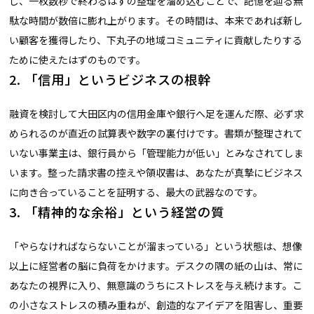
し、一枚数秒で終わるはずの整理を溜め込むことで、記憶を辿る無
駄な時間が数倍に膨れ上がります。その時間は、本来であれば新し
い顧客を獲得したり、下丸子の地域コミュニティに貢献したりする
ために使えたはずのものです。
2. 「信用」というビジネスの根幹
融資を検討して大田区内の信用金庫や銀行へ足を運んだ際、必ず求
められるのが直近の試算表や数字の裏付けです。書類が整理されて
いない事業主は、銀行員から「管理能力が低い」とみなされてしま
います。整った請求書の控えや領収書は、あなたが真摯にビジネス
に向き合っていることを証明する、最大の武器なのです。
3. 「精神的な余裕」という経営の質
「やらなければならないことが溜まっている」という状態は、想像
以上に経営者の脳に負荷をかけます。デスクの隅の紙の山は、常に
あなたの視界に入り、無意識のうちにストレスを与え続けます。こ
の小さなストレスの積み重ねが、創造的なアイデアを阻害し、重要