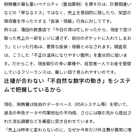
税務署が最も重いペナルティ（重加算税）を課すのは、計算間違い
などの「単なるミス」ではなく、売上を意図的に隠したり、架空の
領収書を作ったりする「仮装・隠蔽」行為に対してです。
例えば、蒲田の飲食店で「今日の夜は忙しかったから、現金で受け
取った売上の一部をレジに通さず、自分のポケットに入れてしまお
う」といった行為は、悪質な仮装・隠蔽とみなされます。調査官
は、こうした「不正の温床になりやすい箇所」を重点的に狙いま
す。だからこそ、現金取引の多い業種や、経営者一人でお金を管理
しているフリーランスは、厳しい目で見られやすいのです。
辻褄が合わない「不自然な数字の動き」をシステ
ムで把握しているから
現在、税務署は独自のデータベース（KSKシステム等）を用いて、
過去の申告データや同業他社の平均値、さらには取引先から提出さ
れた支払調書などを厳密に突き合わせています。
「売上は昨年と変わらないのに、なぜか今年だけ外注費が異常に増