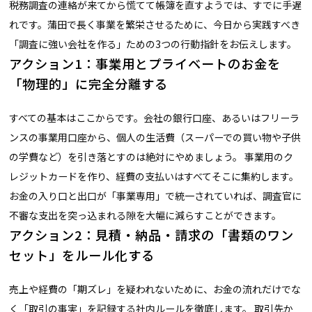
税務調査の連絡が来てから慌てて帳簿を直すようでは、すでに手遅
れです。蒲田で長く事業を繁栄させるために、今日から実践すべき
「調査に強い会社を作る」ための3つの行動指針をお伝えします。
アクション1：事業用とプライベートのお金を
「物理的」に完全分離する
すべての基本はここからです。会社の銀行口座、あるいはフリーラ
ンスの事業用口座から、個人の生活費（スーパーでの買い物や子供
の学費など）を引き落とすのは絶対にやめましょう。 事業用のク
レジットカードを作り、経費の支払いはすべてそこに集約します。
お金の入り口と出口が「事業専用」で統一されていれば、調査官に
不審な支出を突っ込まれる隙を大幅に減らすことができます。
アクション2：見積・納品・請求の「書類のワン
セット」をルール化する
売上や経費の「期ズレ」を疑われないために、お金の流れだけでな
く「取引の事実」を記録する社内ルールを徹底します。 取引先か