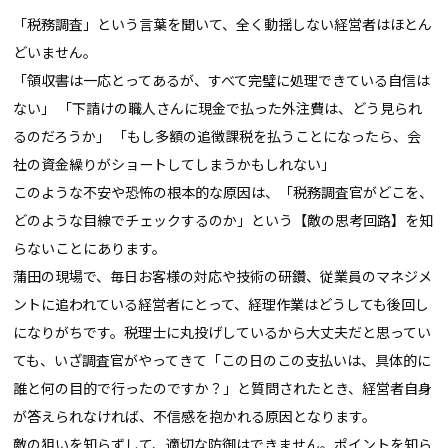
「税務調査」という言葉を聞いて、全く動揺しない経営者はほとん
どいません。
「領収書は一応とってあるが、すべて完璧に処理できている自信は
ない」 「下請けの職人さんに現金で払った外注費は、どう見られ
るのだろうか」 「もし多額の追徴課税を払うことになったら、会
社の資金繰りがショートしてしまうかもしれない」
このような不安や恐怖の根本的な原因は、「税務調査官がどこを、
どのような目線でチェックするのか」という【敵の思考回路】を知
らないことにあります。
蒲田の現場で、毎日お客様の対応や技術の研鑽、従業員のマネジメ
ントに追われている経営者にとって、経理作業はどうしても後回し
になりがちです。税理士に丸投げしているから大丈夫だと思ってい
ても、いざ調査官がやってきて「この日のこの支払いは、具体的に
誰と何の目的で行ったのですか？」と質問されたとき、経営者自身
が答えられなければ、不信感を抱かれる原因となります。
敵の狙いを知らずして、適切な防御はできません。ポイントを知ら