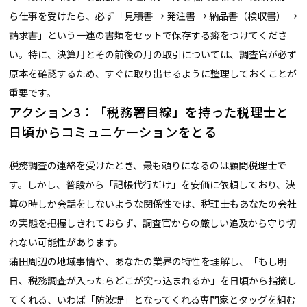
ら仕事を受けたら、必ず「見積書 → 発注書 → 納品書（検収書） →
請求書」という一連の書類をセットで保存する癖をつけてくださ
い。特に、決算月とその前後の月の取引については、調査官が必ず
原本を確認するため、すぐに取り出せるように整理しておくことが
重要です。
アクション3：「税務署目線」を持った税理士と
日頃からコミュニケーションをとる
税務調査の連絡を受けたとき、最も頼りになるのは顧問税理士で
す。しかし、普段から「記帳代行だけ」を安価に依頼しており、決
算の時しか会話をしないような関係性では、税理士もあなたの会社
の実態を把握しきれておらず、調査官からの厳しい追及から守り切
れない可能性があります。
蒲田周辺の地域事情や、あなたの業界の特性を理解し、「もし明
日、税務調査が入ったらどこが突っ込まれるか」を日頃から指摘し
てくれる、いわば「防波堤」となってくれる専門家とタッグを組む