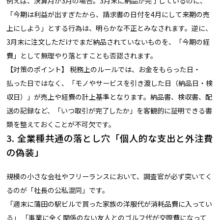
例えば、決算月が3月の場合。3月末に納品が完了しているのに、
「今期は利益が出すぎたから、請求書の日付を4月にして来期の売
上にしよう」とする行為は、明らかな不正とみなされます。逆に、
3月末に注文しただけでまだ納品されていないものを、「今期の経
費」として無理やり落とすことも否認されます。
【対策のポイント】 税務上のルールでは、お金をもらった日・
払った日ではなく、「モノやサービスを引き渡した日（納品日・検
収日）」が売上や経費の計上基準となります。納品書、検収書、配
送の記録など、「いつ取引が完了したか」を客観的に証明できる書
類を整えておくことが不可欠です。
3. 全業種共通の落とし穴「個人的な支出と外注費
の偽装」
規模の小さな会社やフリーランスにおいて、調査官が必ず突いてく
るのが「社長の公私混同」です。
「週末に蒲田の駅ビルで買った家族の洋服代が消耗品費に入ってい
る」 「事業に全く関係のない友人とのゴルフ代が交際費になって