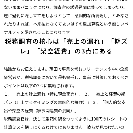
ないままパニックになり、調査官の誘導尋問に乗ってしまったり、
逆に過剰に隠し立てをしようとして「意図的な所得隠し」とみなさ
れたりすれば、本来払わなくてよいはずの重加算税という厳しいペ
ナルティを課されることになります。
税務調査の核心は「売上の漏れ」「期ズ
レ」「架空経費」の3点にある
結論からお伝えします。蒲田で事業を営むフリーランスや中小企業
経営者が、税務調査において最も警戒し、事前に対策しておくべき
ポイントは以下の3つに集約されます。
１．「売上の計上漏れ（特に現金商売）」 ２．「売上と経費の期
ズレ（計上するタイミングの意図的な操作）」 ３．「個人的な支
出や架空の経費（家事関連費の混同）」
税務調査官は、決して重箱の隅をつつくように100円のレシートの
計算ミスを探しにくるわけではありません。彼らが見つけたいの