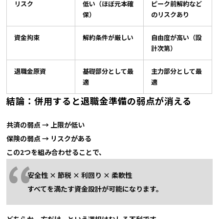
リスク
低い（ほぼ元本確
ピーク前解約など
保）
のリスクあり
資金拘束
解約条件が厳しい
自由度が高い（設
計次第）
退職金原資
基礎部分として最
主力部分として最
適
適
結論：併用すると退職金準備の弱点が消える
共済の弱点 → 上限が低い
保険の弱点 → リスクがある
この2つを組み合わせることで、
安全性 × 節税 × 利回り × 柔軟性
すべてを満たす資金設計が可能になります。
どちらか一方だけ、という選択はむしろ不利です。