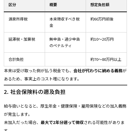
区分
概要
想定負担額
源泉所得税
本来徴収すべき税
約60万円前後
金
延滞税・加算税
無申告・過少申告
約10〜20万円
のペナルティ
合計負担
約70〜80万円以上
本来は受け取った側が払う税金でも、
会社が代わりに納める義務
が
あるため、事実上のコスト増になります。
2. 社会保険料の遡及負担
給与扱いとなると、厚生年金・健康保険・雇用保険などの加入義務
が発生します。
未加入だった場合、
最大で2年分遡って徴収
される可能性がありま
す。