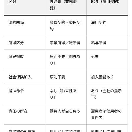
区分
外注費（業務委
給与（雇用契約）
託）
法的関係
請負契約・委任契
雇用契約
約
所得区分
事業所得／雑所得
給与所得
源泉徴収
原則不要（例外あ
必要
り）
社会保険加入
原則不要
加入義務あり
指揮命令
なし（独立性あ
あり（会社の指示
り）
下）
責任の所在
請負人が自ら負う
雇用者は使用者の
責任内
成果物の所有権
原則として発注者
原則として雇用主