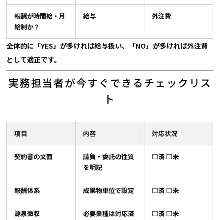
報酬が時間給・月
給与
外注費
給制か？
全体的に「YES」が多ければ給与扱い、「NO」が多ければ外注費
として適正です。
実務担当者が今すぐできるチェックリス
ト
項目
内容
対応状況
契約書の文面
請負・委託の性質
□済 □未
を明記
報酬体系
成果物単位で設定
□済 □未
源泉徴収
必要業種は対応済
□済 □未